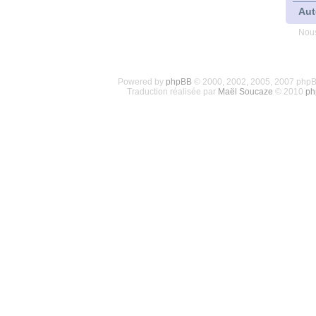
Aut
Nous
Powered by
phpBB
© 2000, 2002, 2005, 2007 php
Traduction réalisée par
Maël Soucaze
© 2010
ph