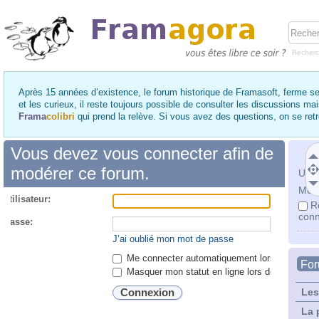
Recher
Après 15 années d’existence, le forum historique de Framasoft, ferme se
et les curieux, il reste toujours possible de consulter les discussions ma
Frama
colibri
qui prend la relève. Si vous avez des questions, on se re
Vous devez vous connecter afin de
modérer ce forum.
Utili
Mot 
utilisateur:
R
conn
 passe:
J’ai oublié mon mot de passe
Me connecter automatiquement lors de chaque 
Fo
Masquer mon statut en ligne lors de cette ses
Les
La 