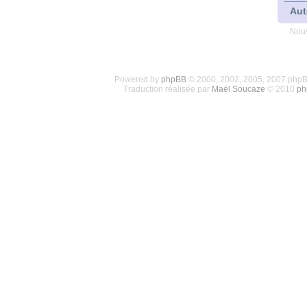
Aut
Nous
Powered by
phpBB
© 2000, 2002, 2005, 2007 php
Traduction réalisée par
Maël Soucaze
© 2010
ph