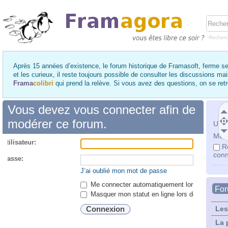
Recher
Après 15 années d’existence, le forum historique de Framasoft, ferme se
et les curieux, il reste toujours possible de consulter les discussions ma
Frama
colibri
qui prend la relève. Si vous avez des questions, on se re
Vous devez vous connecter afin de
modérer ce forum.
Utili
Mot 
utilisateur:
R
conn
 passe:
J’ai oublié mon mot de passe
Me connecter automatiquement lors de chaque 
Fo
Masquer mon statut en ligne lors de cette ses
Les
La 