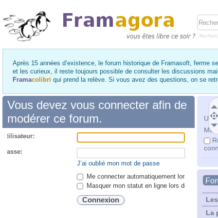
Recher
Après 15 années d’existence, le forum historique de Framasoft, ferme se
et les curieux, il reste toujours possible de consulter les discussions ma
Frama
colibri
qui prend la relève. Si vous avez des questions, on se re
Vous devez vous connecter afin de
modérer ce forum.
Utili
Mot 
utilisateur:
R
conn
 passe:
J’ai oublié mon mot de passe
Me connecter automatiquement lors de chaque 
Fo
Masquer mon statut en ligne lors de cette ses
Les
La 