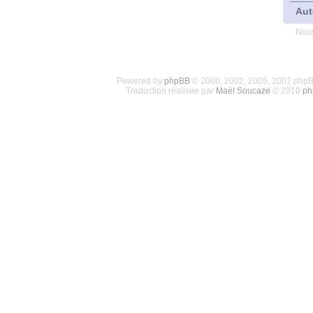
Aut
Nous
Powered by
phpBB
© 2000, 2002, 2005, 2007 php
Traduction réalisée par
Maël Soucaze
© 2010
ph