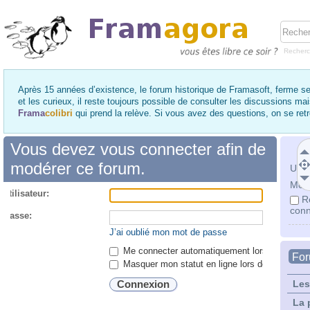
Recher
Après 15 années d’existence, le forum historique de Framasoft, ferme se
et les curieux, il reste toujours possible de consulter les discussions ma
Frama
colibri
qui prend la relève. Si vous avez des questions, on se re
Vous devez vous connecter afin de
modérer ce forum.
Utili
Mot 
utilisateur:
R
conn
 passe:
J’ai oublié mon mot de passe
Me connecter automatiquement lors de chaque 
Fo
Masquer mon statut en ligne lors de cette ses
Les
La 