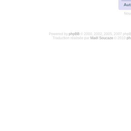
Aut
Nous
Powered by
phpBB
© 2000, 2002, 2005, 2007 php
Traduction réalisée par
Maël Soucaze
© 2010
ph