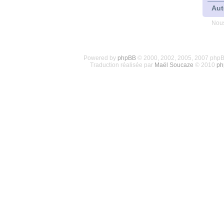
Aut
Nous
Powered by
phpBB
© 2000, 2002, 2005, 2007 php
Traduction réalisée par
Maël Soucaze
© 2010
ph