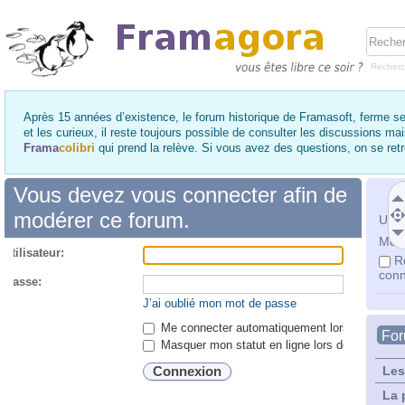
Recher
Après 15 années d’existence, le forum historique de Framasoft, ferme se
et les curieux, il reste toujours possible de consulter les discussions ma
Frama
colibri
qui prend la relève. Si vous avez des questions, on se re
Vous devez vous connecter afin de
modérer ce forum.
Utili
Mot 
utilisateur:
R
conn
 passe:
J’ai oublié mon mot de passe
Me connecter automatiquement lors de chaque 
Fo
Masquer mon statut en ligne lors de cette ses
Les
La 