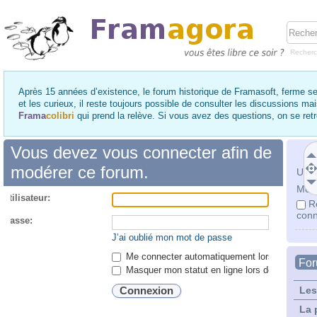
Recher
Après 15 années d’existence, le forum historique de Framasoft, ferme se
et les curieux, il reste toujours possible de consulter les discussions ma
Frama
colibri
qui prend la relève. Si vous avez des questions, on se re
Vous devez vous connecter afin de
modérer ce forum.
Utili
Mot 
utilisateur:
R
conn
 passe:
J’ai oublié mon mot de passe
Me connecter automatiquement lors de chaque 
Fo
Masquer mon statut en ligne lors de cette ses
Les
La 