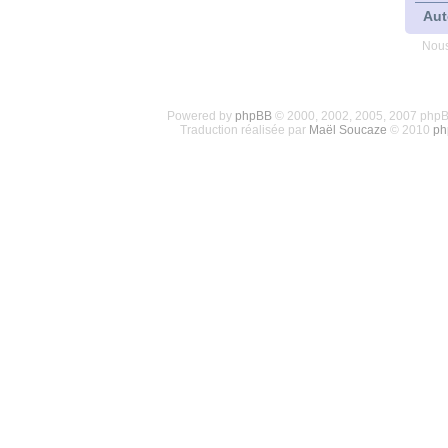
Aut
Nous
Powered by
phpBB
© 2000, 2002, 2005, 2007 php
Traduction réalisée par
Maël Soucaze
© 2010
ph