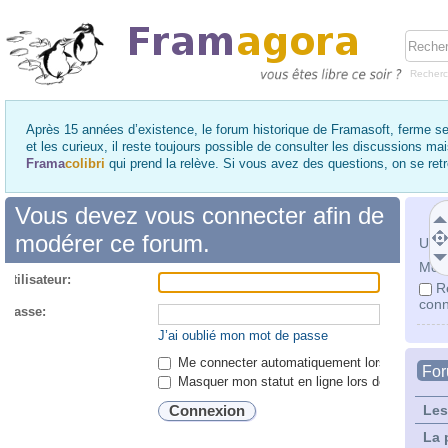
Recher
Après 15 années d’existence, le forum historique de Framasoft, ferme se
et les curieux, il reste toujours possible de consulter les discussions ma
Frama
colibri
qui prend la relève. Si vous avez des questions, on se re
Vous devez vous connecter afin de
modérer ce forum.
Utili
Mot 
utilisateur:
R
conn
 passe:
J’ai oublié mon mot de passe
Me connecter automatiquement lors de chaque 
Fo
Masquer mon statut en ligne lors de cette ses
Les
La 