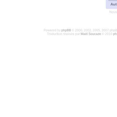
Aut
Nous
Powered by
phpBB
© 2000, 2002, 2005, 2007 php
Traduction réalisée par
Maël Soucaze
© 2010
ph