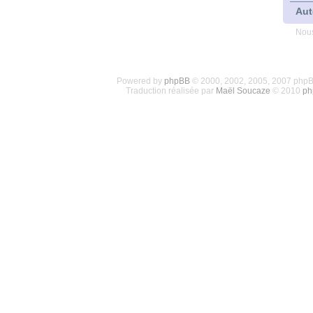
Aut
Nous
Powered by
phpBB
© 2000, 2002, 2005, 2007 php
Traduction réalisée par
Maël Soucaze
© 2010
ph