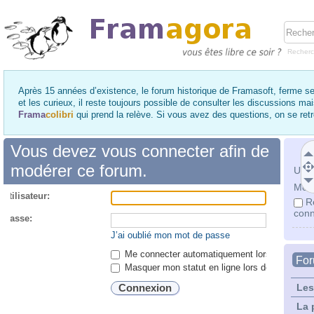
Recher
Après 15 années d’existence, le forum historique de Framasoft, ferme se
et les curieux, il reste toujours possible de consulter les discussions ma
Frama
colibri
qui prend la relève. Si vous avez des questions, on se re
Vous devez vous connecter afin de
modérer ce forum.
Utili
Mot 
utilisateur:
R
conn
 passe:
J’ai oublié mon mot de passe
Me connecter automatiquement lors de chaque 
Fo
Masquer mon statut en ligne lors de cette ses
Les
La 