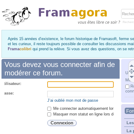
Recher
Après 15 années d’existence, le forum historique de Framasoft, ferme se
et les curieux, il reste toujours possible de consulter les discussions ma
Frama
colibri
qui prend la relève. Si vous avez des questions, on se re
Vous devez vous connecter afin de
modérer ce forum.
Utili
Mot 
utilisateur:
R
conn
 passe:
J’ai oublié mon mot de passe
Me connecter automatiquement lors de chaque 
Fo
Masquer mon statut en ligne lors de cette ses
Les
La 