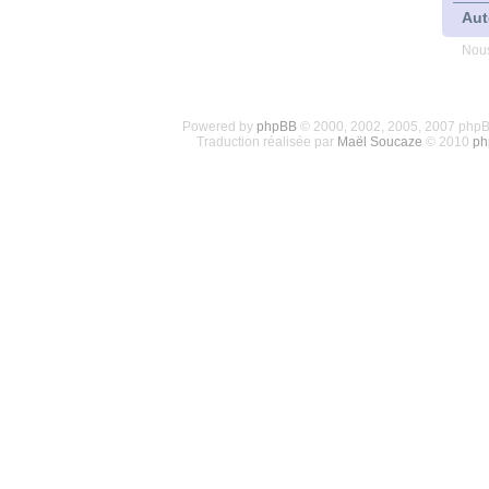
Aut
Nous
Powered by
phpBB
© 2000, 2002, 2005, 2007 php
Traduction réalisée par
Maël Soucaze
© 2010
ph