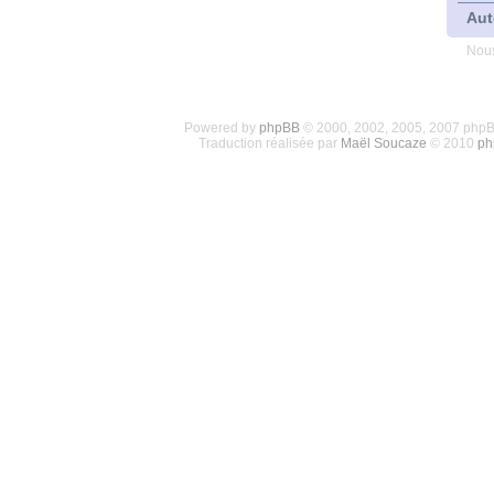
Aut
Nous
Powered by
phpBB
© 2000, 2002, 2005, 2007 php
Traduction réalisée par
Maël Soucaze
© 2010
ph