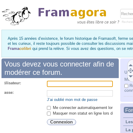
Recher
Après 15 années d’existence, le forum historique de Framasoft, ferme se
et les curieux, il reste toujours possible de consulter les discussions ma
Frama
colibri
qui prend la relève. Si vous avez des questions, on se re
Vous devez vous connecter afin de
modérer ce forum.
Utili
Mot 
utilisateur:
R
conn
 passe:
J’ai oublié mon mot de passe
Me connecter automatiquement lors de chaque 
Fo
Masquer mon statut en ligne lors de cette ses
Les
La 