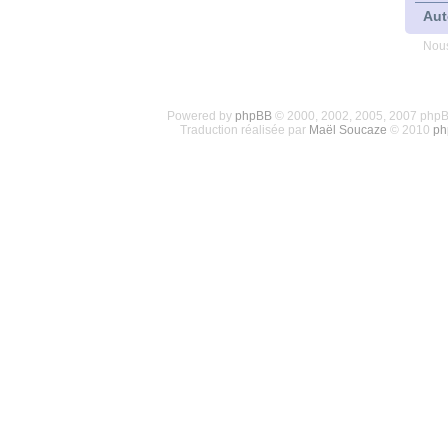
Aut
Nous
Powered by
phpBB
© 2000, 2002, 2005, 2007 php
Traduction réalisée par
Maël Soucaze
© 2010
ph