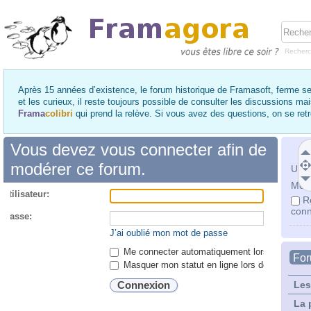
Recher
Après 15 années d’existence, le forum historique de Framasoft, ferme se
et les curieux, il reste toujours possible de consulter les discussions ma
Frama
colibri
qui prend la relève. Si vous avez des questions, on se re
Vous devez vous connecter afin de
modérer ce forum.
Utili
Mot 
utilisateur:
R
conn
 passe:
J’ai oublié mon mot de passe
Me connecter automatiquement lors de chaque 
Fo
Masquer mon statut en ligne lors de cette ses
Les
La 