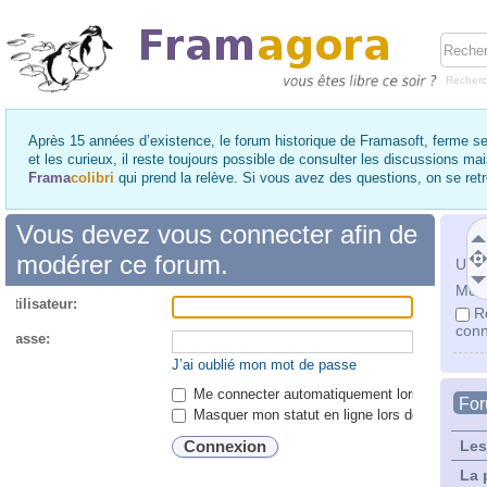
Recher
Après 15 années d’existence, le forum historique de Framasoft, ferme se
et les curieux, il reste toujours possible de consulter les discussions ma
Frama
colibri
qui prend la relève. Si vous avez des questions, on se re
Vous devez vous connecter afin de
modérer ce forum.
Utili
Mot 
utilisateur:
R
conn
 passe:
J’ai oublié mon mot de passe
Me connecter automatiquement lors de chaque 
Fo
Masquer mon statut en ligne lors de cette ses
Les
La 