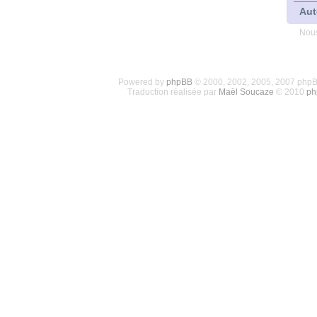
Aut
Nous
Powered by
phpBB
© 2000, 2002, 2005, 2007 php
Traduction réalisée par
Maël Soucaze
© 2010
ph