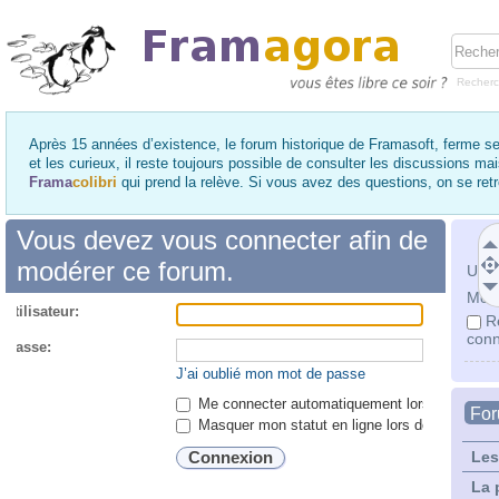
Recher
Après 15 années d’existence, le forum historique de Framasoft, ferme se
et les curieux, il reste toujours possible de consulter les discussions ma
Frama
colibri
qui prend la relève. Si vous avez des questions, on se re
Vous devez vous connecter afin de
modérer ce forum.
Utili
Mot 
utilisateur:
R
conn
 passe:
J’ai oublié mon mot de passe
Me connecter automatiquement lors de chaque 
Fo
Masquer mon statut en ligne lors de cette ses
Les
La 