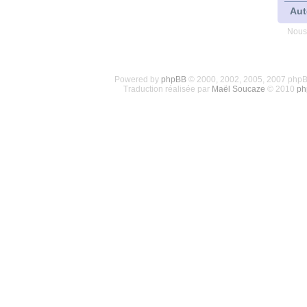
Aut
Nous
Powered by
phpBB
© 2000, 2002, 2005, 2007 php
Traduction réalisée par
Maël Soucaze
© 2010
ph