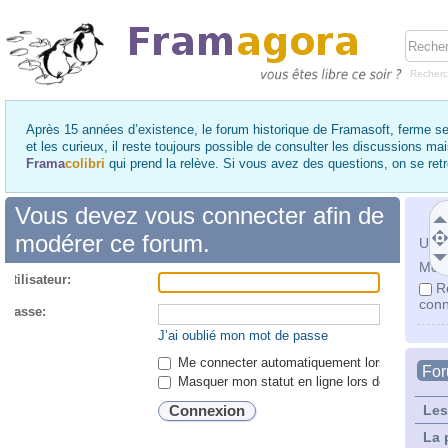
Recher
Après 15 années d’existence, le forum historique de Framasoft, ferme se
et les curieux, il reste toujours possible de consulter les discussions ma
Frama
colibri
qui prend la relève. Si vous avez des questions, on se re
Vous devez vous connecter afin de
modérer ce forum.
Utili
Mot 
utilisateur:
R
conn
 passe:
J’ai oublié mon mot de passe
Me connecter automatiquement lors de chaque 
Fo
Masquer mon statut en ligne lors de cette ses
Les
La 