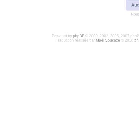
Aut
Nous
Powered by
phpBB
© 2000, 2002, 2005, 2007 php
Traduction réalisée par
Maël Soucaze
© 2010
ph