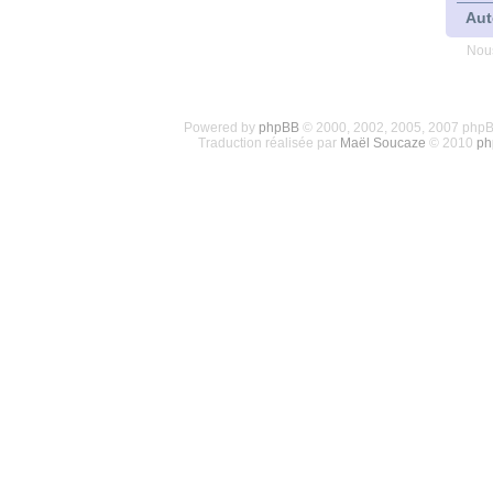
Aut
Nous
Powered by
phpBB
© 2000, 2002, 2005, 2007 php
Traduction réalisée par
Maël Soucaze
© 2010
ph