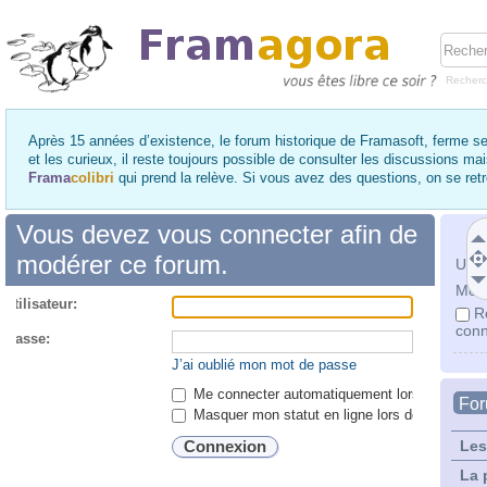
Recher
Après 15 années d’existence, le forum historique de Framasoft, ferme se
et les curieux, il reste toujours possible de consulter les discussions ma
Frama
colibri
qui prend la relève. Si vous avez des questions, on se re
Vous devez vous connecter afin de
modérer ce forum.
Utili
Mot 
utilisateur:
R
conn
 passe:
J’ai oublié mon mot de passe
Me connecter automatiquement lors de chaque 
Fo
Masquer mon statut en ligne lors de cette ses
Les
La 