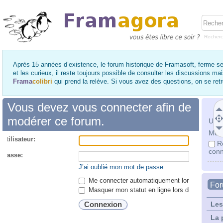
Recher
Après 15 années d’existence, le forum historique de Framasoft, ferme se
et les curieux, il reste toujours possible de consulter les discussions ma
Frama
colibri
qui prend la relève. Si vous avez des questions, on se re
Vous devez vous connecter afin de
modérer ce forum.
Utili
Mot 
utilisateur:
R
conn
 passe:
J’ai oublié mon mot de passe
Me connecter automatiquement lors de chaque 
Fo
Masquer mon statut en ligne lors de cette ses
Les
La 