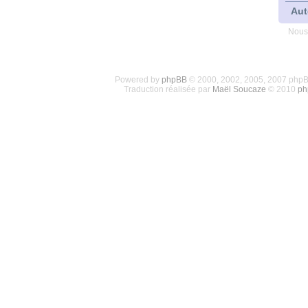
Aut
Nous
Powered by
phpBB
© 2000, 2002, 2005, 2007 php
Traduction réalisée par
Maël Soucaze
© 2010
ph