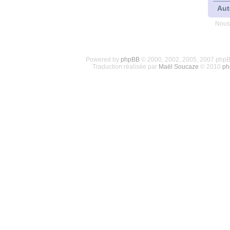
Aut
Nous
Powered by
phpBB
© 2000, 2002, 2005, 2007 php
Traduction réalisée par
Maël Soucaze
© 2010
ph