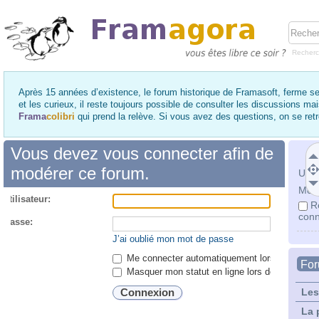
Recher
Après 15 années d’existence, le forum historique de Framasoft, ferme se
et les curieux, il reste toujours possible de consulter les discussions ma
Frama
colibri
qui prend la relève. Si vous avez des questions, on se re
Vous devez vous connecter afin de
modérer ce forum.
Utili
Mot 
utilisateur:
R
conn
 passe:
J’ai oublié mon mot de passe
Me connecter automatiquement lors de chaque 
Fo
Masquer mon statut en ligne lors de cette ses
Les
La 