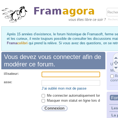
Recher
Après 15 années d’existence, le forum historique de Framasoft, ferme se
et les curieux, il reste toujours possible de consulter les discussions ma
Frama
colibri
qui prend la relève. Si vous avez des questions, on se re
Vous devez vous connecter afin de
modérer ce forum.
Utili
Mot 
utilisateur:
R
conn
 passe:
J’ai oublié mon mot de passe
Me connecter automatiquement lors de chaque 
Fo
Masquer mon statut en ligne lors de cette ses
Les
La 