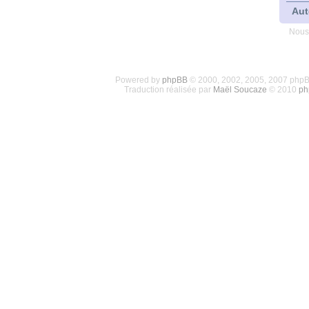
Aut
Nous
Powered by
phpBB
© 2000, 2002, 2005, 2007 php
Traduction réalisée par
Maël Soucaze
© 2010
ph