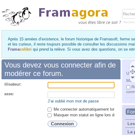
Recher
Après 15 années d’existence, le forum historique de Framasoft, ferme se
et les curieux, il reste toujours possible de consulter les discussions ma
Frama
colibri
qui prend la relève. Si vous avez des questions, on se re
Vous devez vous connecter afin de
modérer ce forum.
Utili
Mot 
utilisateur:
R
conn
 passe:
J’ai oublié mon mot de passe
Me connecter automatiquement lors de chaque 
Fo
Masquer mon statut en ligne lors de cette ses
Les
La 