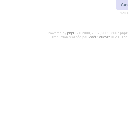
Aut
Nous
Powered by
phpBB
© 2000, 2002, 2005, 2007 php
Traduction réalisée par
Maël Soucaze
© 2010
ph