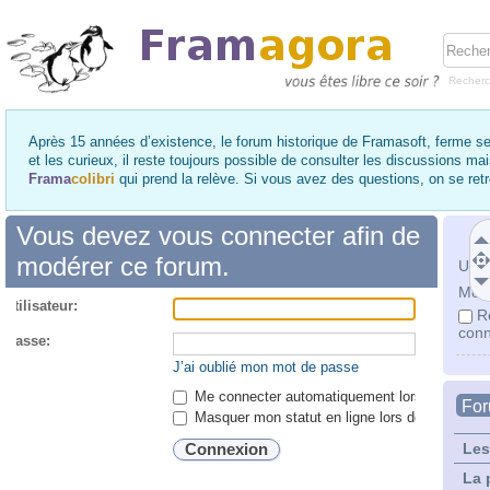
Recher
Après 15 années d’existence, le forum historique de Framasoft, ferme se
et les curieux, il reste toujours possible de consulter les discussions ma
Frama
colibri
qui prend la relève. Si vous avez des questions, on se re
Vous devez vous connecter afin de
modérer ce forum.
Utili
Mot 
utilisateur:
R
conn
 passe:
J’ai oublié mon mot de passe
Me connecter automatiquement lors de chaque 
Fo
Masquer mon statut en ligne lors de cette ses
Les
La 