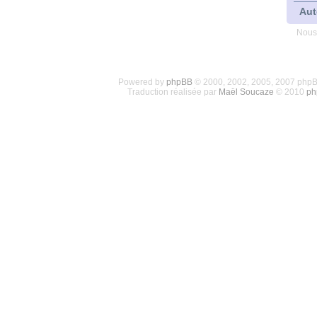
Aut
Nous
Powered by
phpBB
© 2000, 2002, 2005, 2007 php
Traduction réalisée par
Maël Soucaze
© 2010
ph