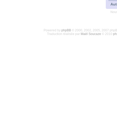
Aut
Nous
Powered by
phpBB
© 2000, 2002, 2005, 2007 php
Traduction réalisée par
Maël Soucaze
© 2010
ph