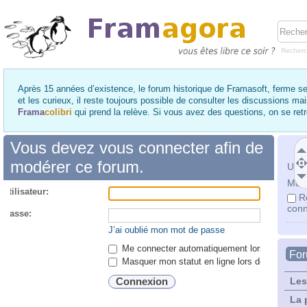
Recher
Après 15 années d’existence, le forum historique de Framasoft, ferme se
et les curieux, il reste toujours possible de consulter les discussions ma
Frama
colibri
qui prend la relève. Si vous avez des questions, on se re
Vous devez vous connecter afin de
modérer ce forum.
Utili
Mot 
utilisateur:
R
conn
 passe:
J’ai oublié mon mot de passe
Me connecter automatiquement lors de chaque 
Fo
Masquer mon statut en ligne lors de cette ses
Les
La 