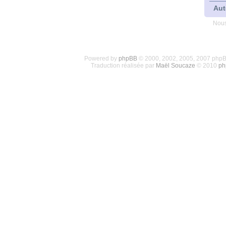
Aut
Nous
Powered by
phpBB
© 2000, 2002, 2005, 2007 php
Traduction réalisée par
Maël Soucaze
© 2010
ph