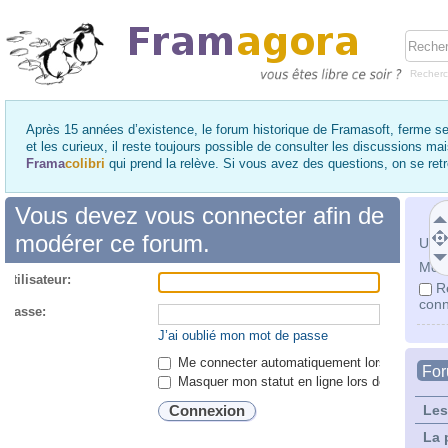
Recher
Après 15 années d’existence, le forum historique de Framasoft, ferme se
et les curieux, il reste toujours possible de consulter les discussions ma
Frama
colibri
qui prend la relève. Si vous avez des questions, on se re
Vous devez vous connecter afin de
modérer ce forum.
Utili
Mot 
utilisateur:
R
conn
 passe:
J’ai oublié mon mot de passe
Me connecter automatiquement lors de chaque 
Fo
Masquer mon statut en ligne lors de cette ses
Les
La 