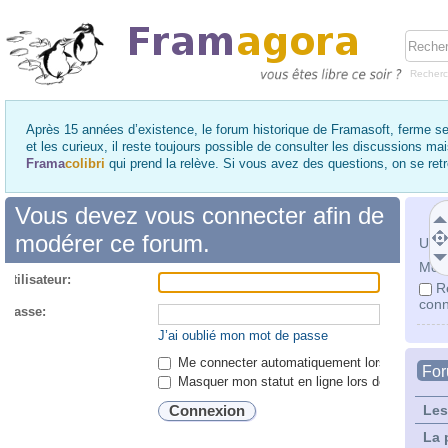
Recher
Après 15 années d’existence, le forum historique de Framasoft, ferme se
et les curieux, il reste toujours possible de consulter les discussions ma
Frama
colibri
qui prend la relève. Si vous avez des questions, on se re
Vous devez vous connecter afin de
modérer ce forum.
Utili
Mot 
utilisateur:
R
conn
 passe:
J’ai oublié mon mot de passe
Me connecter automatiquement lors de chaque 
Fo
Masquer mon statut en ligne lors de cette ses
Les
La 