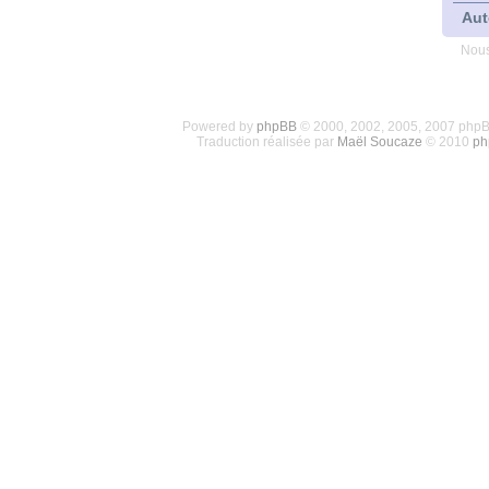
Aut
Nous
Powered by
phpBB
© 2000, 2002, 2005, 2007 php
Traduction réalisée par
Maël Soucaze
© 2010
ph