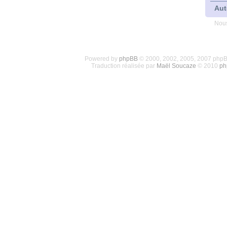
Aut
Nous
Powered by
phpBB
© 2000, 2002, 2005, 2007 php
Traduction réalisée par
Maël Soucaze
© 2010
ph