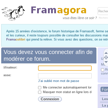
Recher
Après 15 années d’existence, le forum historique de Framasoft, ferme se
et les curieux, il reste toujours possible de consulter les discussions ma
Frama
colibri
qui prend la relève. Si vous avez des questions, on se re
Vous devez vous connecter afin de
modérer ce forum.
Utili
Mot 
utilisateur:
R
conn
 passe:
J’ai oublié mon mot de passe
Me connecter automatiquement lors de chaque 
Fo
Masquer mon statut en ligne lors de cette ses
Les
La 