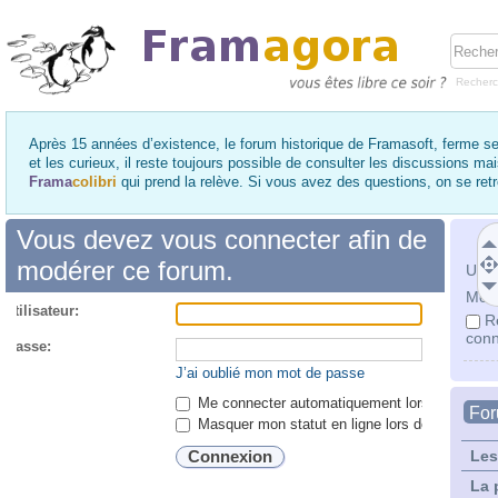
Recher
Après 15 années d’existence, le forum historique de Framasoft, ferme se
et les curieux, il reste toujours possible de consulter les discussions ma
Frama
colibri
qui prend la relève. Si vous avez des questions, on se re
Vous devez vous connecter afin de
modérer ce forum.
Utili
Mot 
utilisateur:
R
conn
 passe:
J’ai oublié mon mot de passe
Me connecter automatiquement lors de chaque 
Fo
Masquer mon statut en ligne lors de cette ses
Les
La 