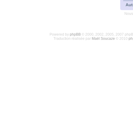
Aut
Nous
Powered by
phpBB
© 2000, 2002, 2005, 2007 php
Traduction réalisée par
Maël Soucaze
© 2010
ph