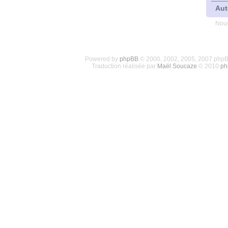
Aut
Nous
Powered by
phpBB
© 2000, 2002, 2005, 2007 php
Traduction réalisée par
Maël Soucaze
© 2010
ph