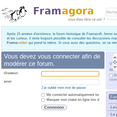
Recher
Après 15 années d’existence, le forum historique de Framasoft, ferme se
et les curieux, il reste toujours possible de consulter les discussions ma
Frama
colibri
qui prend la relève. Si vous avez des questions, on se re
Vous devez vous connecter afin de
modérer ce forum.
Utili
Mot 
utilisateur:
R
conn
 passe:
J’ai oublié mon mot de passe
Me connecter automatiquement lors de chaque 
Fo
Masquer mon statut en ligne lors de cette ses
Les
La 