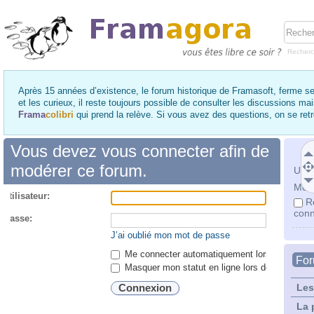
Recher
Après 15 années d’existence, le forum historique de Framasoft, ferme se
et les curieux, il reste toujours possible de consulter les discussions ma
Frama
colibri
qui prend la relève. Si vous avez des questions, on se re
Vous devez vous connecter afin de
modérer ce forum.
Utili
Mot 
utilisateur:
R
conn
 passe:
J’ai oublié mon mot de passe
Me connecter automatiquement lors de chaque 
Fo
Masquer mon statut en ligne lors de cette ses
Les
La 