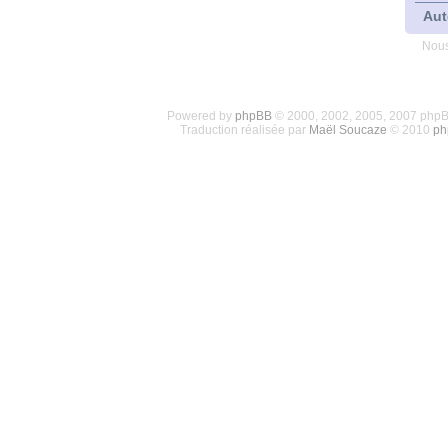
Aut
Nous
Powered by
phpBB
© 2000, 2002, 2005, 2007 php
Traduction réalisée par
Maël Soucaze
© 2010
ph