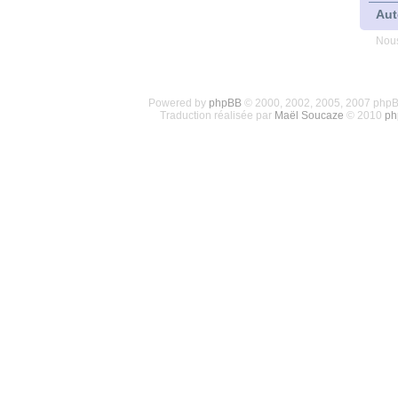
Aut
Nous
Powered by
phpBB
© 2000, 2002, 2005, 2007 php
Traduction réalisée par
Maël Soucaze
© 2010
ph