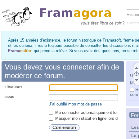
Recher
Après 15 années d’existence, le forum historique de Framasoft, ferme se
et les curieux, il reste toujours possible de consulter les discussions ma
Frama
colibri
qui prend la relève. Si vous avez des questions, on se re
Vous devez vous connecter afin de
modérer ce forum.
Utili
Mot 
utilisateur:
R
conn
 passe:
J’ai oublié mon mot de passe
Me connecter automatiquement lors de chaque 
Fo
Masquer mon statut en ligne lors de cette ses
Les
La 