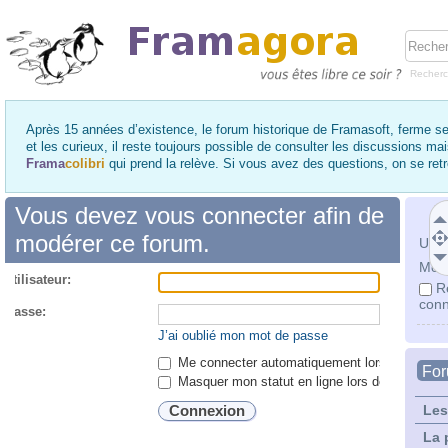
Recher
Après 15 années d’existence, le forum historique de Framasoft, ferme se
et les curieux, il reste toujours possible de consulter les discussions ma
Frama
colibri
qui prend la relève. Si vous avez des questions, on se re
Vous devez vous connecter afin de
modérer ce forum.
Utili
Mot 
utilisateur:
R
conn
 passe:
J’ai oublié mon mot de passe
Me connecter automatiquement lors de chaque 
Fo
Masquer mon statut en ligne lors de cette ses
Les
La 