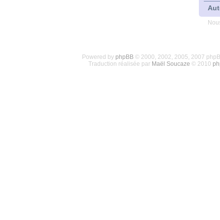
Aut
Nous
Powered by
phpBB
© 2000, 2002, 2005, 2007 php
Traduction réalisée par
Maël Soucaze
© 2010
ph