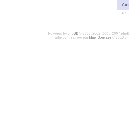
Aut
Nous
Powered by
phpBB
© 2000, 2002, 2005, 2007 php
Traduction réalisée par
Maël Soucaze
© 2010
ph