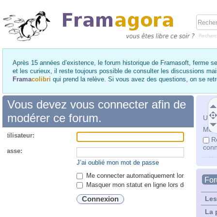
Recher
Après 15 années d’existence, le forum historique de Framasoft, ferme se
et les curieux, il reste toujours possible de consulter les discussions ma
Frama
colibri
qui prend la relève. Si vous avez des questions, on se re
Vous devez vous connecter afin de
modérer ce forum.
Utili
Mot 
utilisateur:
R
conn
 passe:
J’ai oublié mon mot de passe
Me connecter automatiquement lors de chaque 
Fo
Masquer mon statut en ligne lors de cette ses
Les
La 