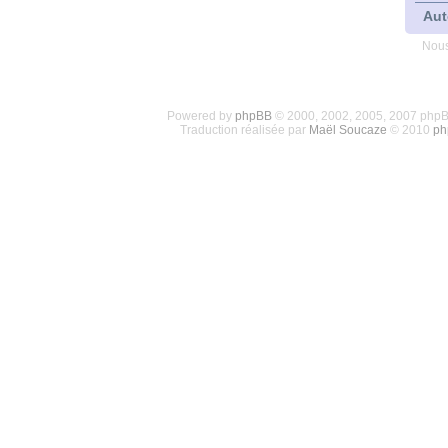
Aut
Nous
Powered by
phpBB
© 2000, 2002, 2005, 2007 php
Traduction réalisée par
Maël Soucaze
© 2010
ph