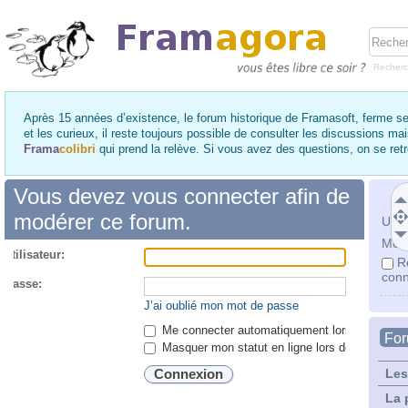
Recher
Après 15 années d’existence, le forum historique de Framasoft, ferme se
et les curieux, il reste toujours possible de consulter les discussions ma
Frama
colibri
qui prend la relève. Si vous avez des questions, on se re
Vous devez vous connecter afin de
modérer ce forum.
Utili
Mot 
utilisateur:
R
conn
 passe:
J’ai oublié mon mot de passe
Me connecter automatiquement lors de chaque 
Fo
Masquer mon statut en ligne lors de cette ses
Les
La 