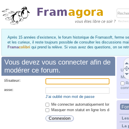
Recher
Après 15 années d’existence, le forum historique de Framasoft, ferme se
et les curieux, il reste toujours possible de consulter les discussions ma
Frama
colibri
qui prend la relève. Si vous avez des questions, on se re
Vous devez vous connecter afin de
modérer ce forum.
Utili
Mot 
utilisateur:
R
conn
 passe:
J’ai oublié mon mot de passe
Me connecter automatiquement lors de chaque 
Fo
Masquer mon statut en ligne lors de cette ses
Les
La 