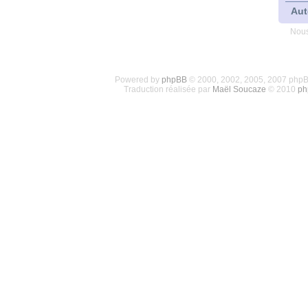
Aut
Nous
Powered by
phpBB
© 2000, 2002, 2005, 2007 php
Traduction réalisée par
Maël Soucaze
© 2010
ph