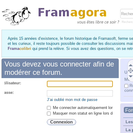
Recher
Après 15 années d’existence, le forum historique de Framasoft, ferme se
et les curieux, il reste toujours possible de consulter les discussions ma
Frama
colibri
qui prend la relève. Si vous avez des questions, on se re
Vous devez vous connecter afin de
modérer ce forum.
Utili
Mot 
utilisateur:
R
conn
 passe:
J’ai oublié mon mot de passe
Me connecter automatiquement lors de chaque 
Fo
Masquer mon statut en ligne lors de cette ses
Les
La 