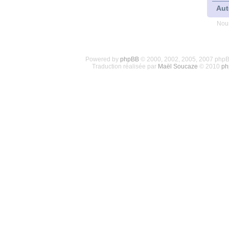
Aut
Nous
Powered by
phpBB
© 2000, 2002, 2005, 2007 php
Traduction réalisée par
Maël Soucaze
© 2010
ph