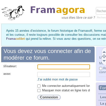
Recher
Après 15 années d’existence, le forum historique de Framasoft, ferme se
et les curieux, il reste toujours possible de consulter les discussions ma
Frama
colibri
qui prend la relève. Si vous avez des questions, on se re
Vous devez vous connecter afin de
modérer ce forum.
Utili
Mot 
utilisateur:
R
conn
 passe:
J’ai oublié mon mot de passe
Me connecter automatiquement lors de chaque 
Fo
Masquer mon statut en ligne lors de cette ses
Les
La 