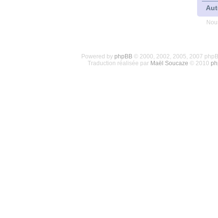
Aut
Nous
Powered by
phpBB
© 2000, 2002, 2005, 2007 php
Traduction réalisée par
Maël Soucaze
© 2010
ph