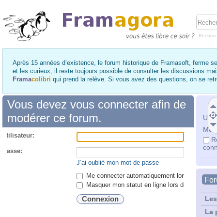
Recher
Après 15 années d’existence, le forum historique de Framasoft, ferme se
et les curieux, il reste toujours possible de consulter les discussions ma
Frama
colibri
qui prend la relève. Si vous avez des questions, on se re
Vous devez vous connecter afin de
modérer ce forum.
Utili
Mot 
utilisateur:
R
conn
 passe:
J’ai oublié mon mot de passe
Me connecter automatiquement lors de chaque 
Fo
Masquer mon statut en ligne lors de cette ses
Les
La 