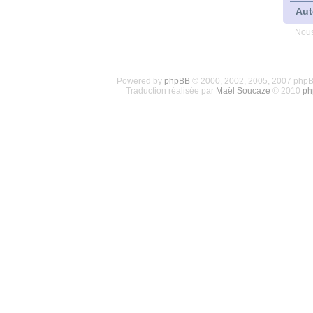
Aut
Nous
Powered by
phpBB
© 2000, 2002, 2005, 2007 php
Traduction réalisée par
Maël Soucaze
© 2010
ph