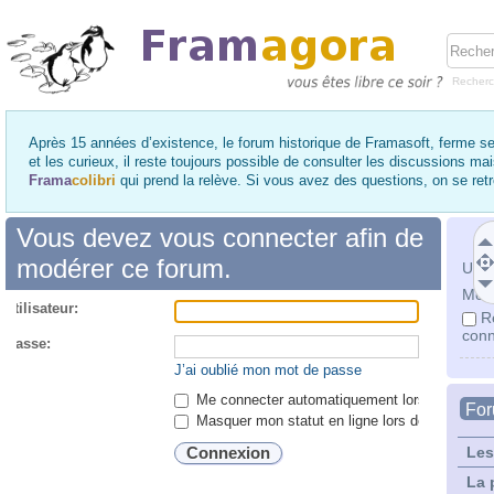
Recher
Après 15 années d’existence, le forum historique de Framasoft, ferme se
et les curieux, il reste toujours possible de consulter les discussions ma
Frama
colibri
qui prend la relève. Si vous avez des questions, on se re
Vous devez vous connecter afin de
modérer ce forum.
Utili
Mot 
utilisateur:
R
conn
 passe:
J’ai oublié mon mot de passe
Me connecter automatiquement lors de chaque 
Fo
Masquer mon statut en ligne lors de cette ses
Les
La 