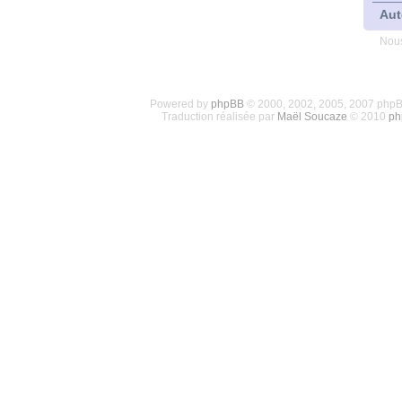
Aut
Nous
Powered by
phpBB
© 2000, 2002, 2005, 2007 php
Traduction réalisée par
Maël Soucaze
© 2010
ph