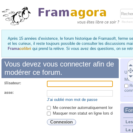
Recher
Après 15 années d’existence, le forum historique de Framasoft, ferme se
et les curieux, il reste toujours possible de consulter les discussions ma
Frama
colibri
qui prend la relève. Si vous avez des questions, on se re
Vous devez vous connecter afin de
modérer ce forum.
Utili
Mot 
utilisateur:
R
conn
 passe:
J’ai oublié mon mot de passe
Me connecter automatiquement lors de chaque 
Fo
Masquer mon statut en ligne lors de cette ses
Les
La 