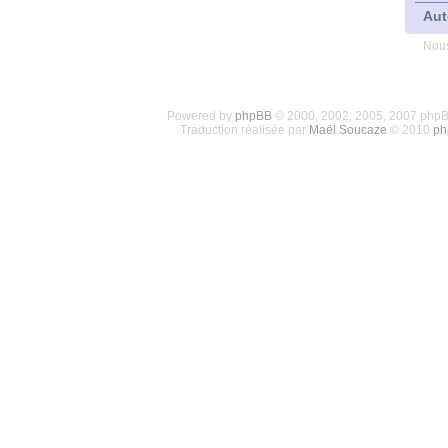
Aut
Nous
Powered by
phpBB
© 2000, 2002, 2005, 2007 php
Traduction réalisée par
Maël Soucaze
© 2010
ph