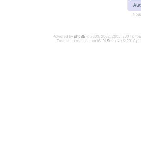
Aut
Nous
Powered by
phpBB
© 2000, 2002, 2005, 2007 php
Traduction réalisée par
Maël Soucaze
© 2010
ph