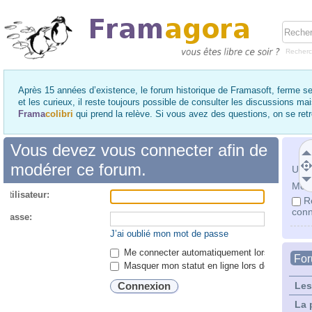
Recher
Après 15 années d’existence, le forum historique de Framasoft, ferme se
et les curieux, il reste toujours possible de consulter les discussions ma
Frama
colibri
qui prend la relève. Si vous avez des questions, on se re
Vous devez vous connecter afin de
modérer ce forum.
Utili
Mot 
utilisateur:
R
conn
 passe:
J’ai oublié mon mot de passe
Me connecter automatiquement lors de chaque 
Fo
Masquer mon statut en ligne lors de cette ses
Les
La 