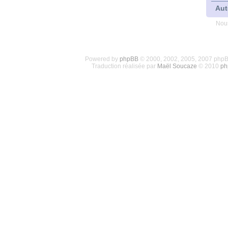
Aut
Nous
Powered by
phpBB
© 2000, 2002, 2005, 2007 php
Traduction réalisée par
Maël Soucaze
© 2010
ph