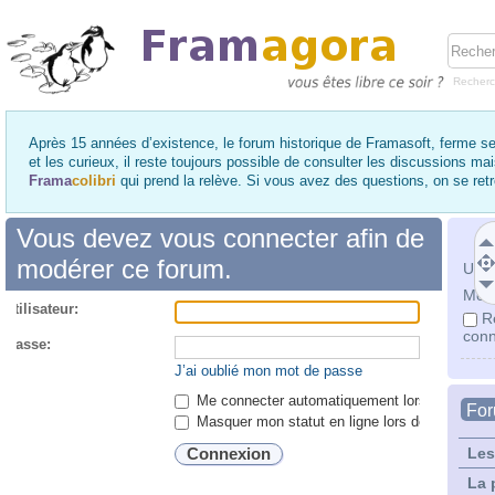
Recher
Après 15 années d’existence, le forum historique de Framasoft, ferme se
et les curieux, il reste toujours possible de consulter les discussions ma
Frama
colibri
qui prend la relève. Si vous avez des questions, on se re
Vous devez vous connecter afin de
modérer ce forum.
Utili
Mot 
utilisateur:
R
conn
 passe:
J’ai oublié mon mot de passe
Me connecter automatiquement lors de chaque 
Fo
Masquer mon statut en ligne lors de cette ses
Les
La 