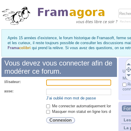
Recher
Après 15 années d’existence, le forum historique de Framasoft, ferme se
et les curieux, il reste toujours possible de consulter les discussions ma
Frama
colibri
qui prend la relève. Si vous avez des questions, on se re
Vous devez vous connecter afin de
modérer ce forum.
Utili
Mot 
utilisateur:
R
conn
 passe:
J’ai oublié mon mot de passe
Me connecter automatiquement lors de chaque 
Fo
Masquer mon statut en ligne lors de cette ses
Les
La 