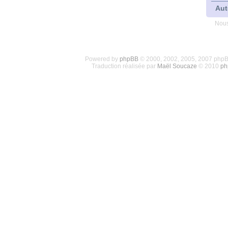
Aut
Nous
Powered by
phpBB
© 2000, 2002, 2005, 2007 php
Traduction réalisée par
Maël Soucaze
© 2010
ph