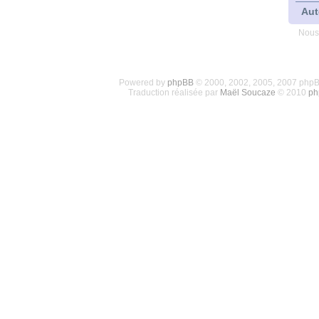
Aut
Nous
Powered by
phpBB
© 2000, 2002, 2005, 2007 php
Traduction réalisée par
Maël Soucaze
© 2010
ph