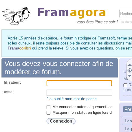
Recher
Après 15 années d’existence, le forum historique de Framasoft, ferme se
et les curieux, il reste toujours possible de consulter les discussions ma
Frama
colibri
qui prend la relève. Si vous avez des questions, on se re
Vous devez vous connecter afin de
modérer ce forum.
Utili
Mot 
utilisateur:
R
conn
 passe:
J’ai oublié mon mot de passe
Me connecter automatiquement lors de chaque 
Fo
Masquer mon statut en ligne lors de cette ses
Les
La 