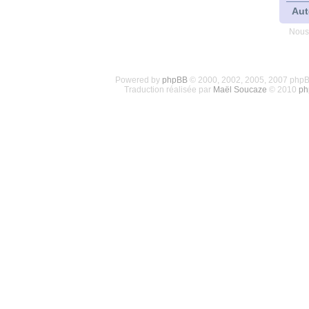
Aut
Nous
Powered by
phpBB
© 2000, 2002, 2005, 2007 php
Traduction réalisée par
Maël Soucaze
© 2010
ph