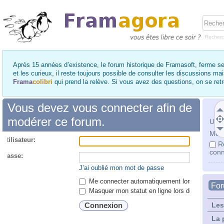
Recher
Après 15 années d’existence, le forum historique de Framasoft, ferme se
et les curieux, il reste toujours possible de consulter les discussions ma
Frama
colibri
qui prend la relève. Si vous avez des questions, on se re
Vous devez vous connecter afin de
modérer ce forum.
Utili
Mot 
utilisateur:
R
conn
 passe:
J’ai oublié mon mot de passe
Me connecter automatiquement lors de chaque 
Fo
Masquer mon statut en ligne lors de cette ses
Les
La 