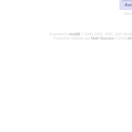
Aut
Nous
Powered by
phpBB
© 2000, 2002, 2005, 2007 php
Traduction réalisée par
Maël Soucaze
© 2010
ph