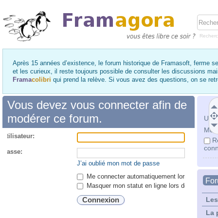
Recher
Après 15 années d’existence, le forum historique de Framasoft, ferme se
et les curieux, il reste toujours possible de consulter les discussions ma
Frama
colibri
qui prend la relève. Si vous avez des questions, on se re
Vous devez vous connecter afin de
modérer ce forum.
Utili
Mot 
utilisateur:
R
conn
 passe:
J’ai oublié mon mot de passe
Me connecter automatiquement lors de chaque 
Fo
Masquer mon statut en ligne lors de cette ses
Les
La 