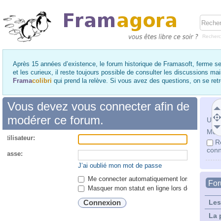
Recher
Après 15 années d’existence, le forum historique de Framasoft, ferme se
et les curieux, il reste toujours possible de consulter les discussions ma
Frama
colibri
qui prend la relève. Si vous avez des questions, on se re
Vous devez vous connecter afin de
modérer ce forum.
Utili
Mot 
utilisateur:
R
conn
 passe:
J’ai oublié mon mot de passe
Me connecter automatiquement lors de chaque 
Fo
Masquer mon statut en ligne lors de cette ses
Les
La 