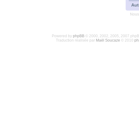
Aut
Nous
Powered by
phpBB
© 2000, 2002, 2005, 2007 php
Traduction réalisée par
Maël Soucaze
© 2010
ph