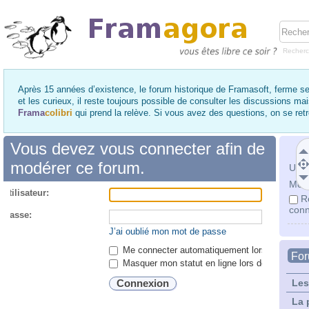
Recher
Après 15 années d’existence, le forum historique de Framasoft, ferme se
et les curieux, il reste toujours possible de consulter les discussions ma
Frama
colibri
qui prend la relève. Si vous avez des questions, on se re
Vous devez vous connecter afin de
modérer ce forum.
Utili
Mot 
utilisateur:
R
conn
 passe:
J’ai oublié mon mot de passe
Me connecter automatiquement lors de chaque 
Fo
Masquer mon statut en ligne lors de cette ses
Les
La 