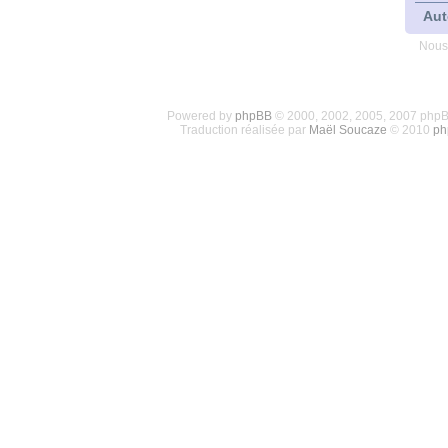
Aut
Nous
Powered by
phpBB
© 2000, 2002, 2005, 2007 php
Traduction réalisée par
Maël Soucaze
© 2010
ph