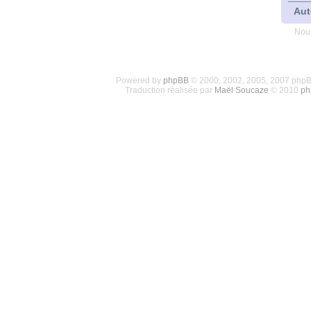
Aut
Nous
Powered by
phpBB
© 2000, 2002, 2005, 2007 php
Traduction réalisée par
Maël Soucaze
© 2010
ph