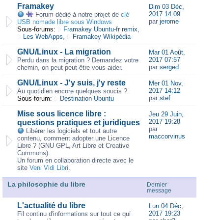
Framakey
Dim 03 Déc,
2017 14:09
Forum dédié à notre projet de
clé
par
jerome
USB nomade libre sous Windows
Sous-forums:
Framakey Ubuntu-fr remix
,
Les WebApps
,
Framakey Wikipédia
GNU/Linux - La migration
Mar 01 Août,
2017 07:57
Perdu dans la migration ? Demandez votre
par
serged
chemin, on peut peut-être vous aider.
GNU/Linux - J'y suis, j'y reste
Mer 01 Nov,
2017 14:12
Au quotidien encore quelques soucis ?
par
stef
Sous-forum:
Destination Ubuntu
Mise sous licence libre :
Jeu 29 Juin,
2017 19:28
questions pratiques et juridiques
par
Libérer les logiciels et tout autre
maccorvinus
contenu, comment adopter une Licence
Libre ? (GNU GPL, Art Libre et Creative
Commons).
Un forum en collaboration directe avec le
site
Veni Vidi Libri
.
La philosophie du libre
Dernier
message
L'actualité du libre
Lun 04 Déc,
2017 19:23
Fil continu d'informations sur tout ce qui