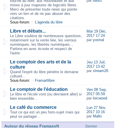
par
obor2
touche au libre, aux nouveautés et aux
mises à jour majeures de logiciels libres.
Merci de présenter toute news qui pointe
vers un lien et de ne pas abuser des
citations.
Sous-forum:
L'agenda du libre
Libre et débats...
Mar 19 Déc,
2017 17:24
Le Libre soulève de nombreuses questions,
par
yostral
notamment sur la vente liée, les verrous
numériques, les libertés numériques..,
Parlons-en avec écoute et respect de
l'autre.
Le comptoir des arts et de la
Jeu 13 Juil,
2017 13:42
culture
par
stream26
Quand l'esprit du libre pénètre le domaine
culturel...
Sous-forum:
Framartlibre
Le comptoir de l'éducation
Ven 08 Sep,
2017 05:59
Le libre et l'école vont (ou devraient aller) si
par
loicwood
bien ensemble...
Le café du commerce
Lun 27 Nov,
2017 10:16
Tout ce qui est un peu hors-sujet mais qui
par
Mallo
peut se partager...
Autour du réseau Framasoft
Dernier