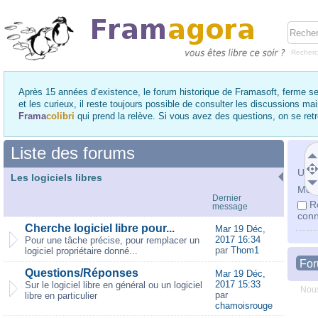
Recher
Après 15 années d’existence, le forum historique de Framasoft, ferme se
et les curieux, il reste toujours possible de consulter les discussions ma
Frama
colibri
qui prend la relève. Si vous avez des questions, on se re
Liste des forums
Utili
Les logiciels libres
Mot 
Dernier
R
message
conn
Cherche logiciel libre pour...
Mar 19 Déc,
2017 16:34
Pour une tâche précise, pour remplacer un
par
Thom1
logiciel propriétaire donné...
Fo
Questions/Réponses
Mar 19 Déc,
2017 15:33
Sur le logiciel libre en général ou un logiciel
Nous
par
libre en particulier
chamoisrouge