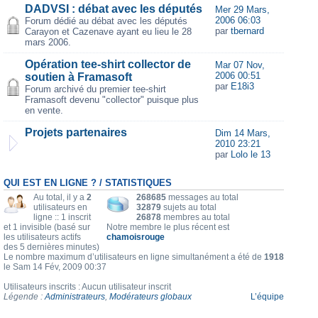
DADVSI : débat avec les députés
Mer 29 Mars,
2006 06:03
Forum dédié au débat avec les députés
par
tbernard
Carayon et Cazenave ayant eu lieu le 28
mars 2006.
Opération tee-shirt collector de
Mar 07 Nov,
2006 00:51
soutien à Framasoft
par
E18i3
Forum archivé du premier tee-shirt
Framasoft devenu "collector" puisque plus
en vente.
Projets partenaires
Dim 14 Mars,
2010 23:21
par
Lolo le 13
QUI EST EN LIGNE ? / STATISTIQUES
Au total, il y a
2
268685
messages au total
utilisateurs en
32879
sujets au total
ligne :: 1 inscrit
26878
membres au total
et 1 invisible (basé sur
Notre membre le plus récent est
les utilisateurs actifs
chamoisrouge
des 5 dernières minutes)
Le nombre maximum d’utilisateurs en ligne simultanément a été de
1918
le Sam 14 Fév, 2009 00:37
Utilisateurs inscrits : Aucun utilisateur inscrit
Légende :
Administrateurs
,
Modérateurs globaux
L’équipe