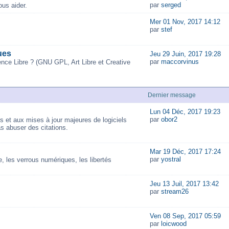
par
serged
us aider.
Mer 01 Nov, 2017 14:12
par
stef
ues
Jeu 29 Juin, 2017 19:28
par
maccorvinus
ence Libre ? (GNU GPL, Art Libre et Creative
Dernier message
Lun 04 Déc, 2017 19:23
par
obor2
és et aux mises à jour majeures de logiciels
as abuser des citations.
Mar 19 Déc, 2017 17:24
par
yostral
 les verrous numériques, les libertés
Jeu 13 Juil, 2017 13:42
par
stream26
Ven 08 Sep, 2017 05:59
par
loicwood