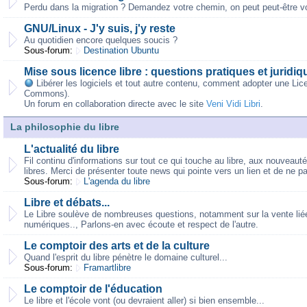
Perdu dans la migration ? Demandez votre chemin, on peut peut-être vo
GNU/Linux - J'y suis, j'y reste
Au quotidien encore quelques soucis ?
Sous-forum:
Destination Ubuntu
Mise sous licence libre : questions pratiques et juridiq
Libérer les logiciels et tout autre contenu, comment adopter une Lic
Commons).
Un forum en collaboration directe avec le site
Veni Vidi Libri
.
La philosophie du libre
L'actualité du libre
Fil continu d'informations sur tout ce qui touche au libre, aux nouveaut
libres. Merci de présenter toute news qui pointe vers un lien et de ne p
Sous-forum:
L'agenda du libre
Libre et débats...
Le Libre soulève de nombreuses questions, notamment sur la vente liée,
numériques.., Parlons-en avec écoute et respect de l'autre.
Le comptoir des arts et de la culture
Quand l'esprit du libre pénètre le domaine culturel...
Sous-forum:
Framartlibre
Le comptoir de l'éducation
Le libre et l'école vont (ou devraient aller) si bien ensemble...