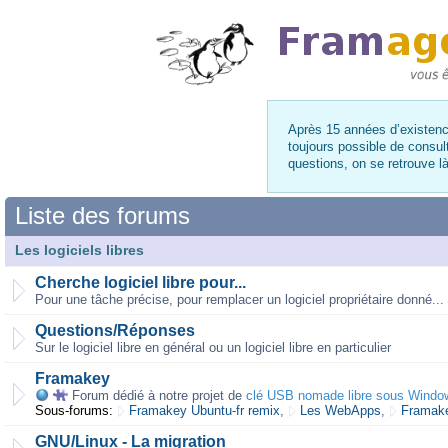
Après 15 années d’existence
toujours possible de consul
questions, on se retrouve 
Liste des forums
Les logiciels libres
Cherche logiciel libre pour...
Pour une tâche précise, pour remplacer un logiciel propriétaire donné...
Questions/Réponses
Sur le logiciel libre en général ou un logiciel libre en particulier
Framakey
Forum dédié à notre projet de
clé USB nomade libre sous Windo
Sous-forums:
Framakey Ubuntu-fr remix
,
Les WebApps
,
Framake
GNU/Linux - La migration