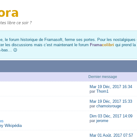
, le forum historique de Framasoft, ferme ses portes. Pour les nostalgiques et
ter les discussions mais c’est maintenant le forum
Frama
colibri
qui prend la
là-bas… 😉
Dernier message
Mar 19 Déc, 2017 16:34
par
Thom1
Mar 19 Déc, 2017 15:33
par
chamoisrouge
Dim 03 Déc, 2017 14:09
par
jerome
ws
y Wikipédia
Mar 01 Août, 2017 07:57