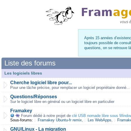
Après 15 années d’existence
toujours possible de consul
questions, on se retrouve 
Liste des forums
Les logiciels libres
Cherche logiciel libre pour...
Pour une tâche précise, pour remplacer un logiciel propriétaire donné...
Questions/Réponses
Sur le logiciel libre en général ou un logiciel libre en particulier
Framakey
Forum dédié à notre projet de
clé USB nomade libre sous Windo
Sous-forums:
Framakey Ubuntu-fr remix
,
Les WebApps
,
Framake
GNU/Linux - La migration