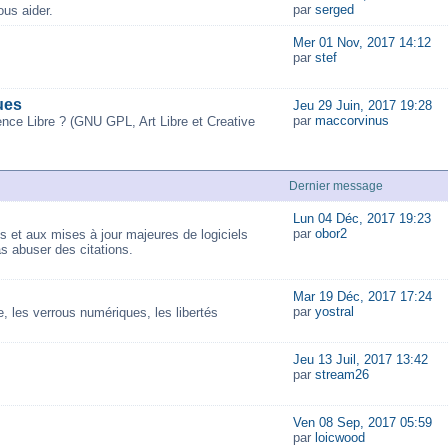
par
serged
us aider.
Mer 01 Nov, 2017 14:12
par
stef
ues
Jeu 29 Juin, 2017 19:28
par
maccorvinus
ence Libre ? (GNU GPL, Art Libre et Creative
Dernier message
Lun 04 Déc, 2017 19:23
par
obor2
és et aux mises à jour majeures de logiciels
as abuser des citations.
Mar 19 Déc, 2017 17:24
par
yostral
 les verrous numériques, les libertés
Jeu 13 Juil, 2017 13:42
par
stream26
Ven 08 Sep, 2017 05:59
par
loicwood