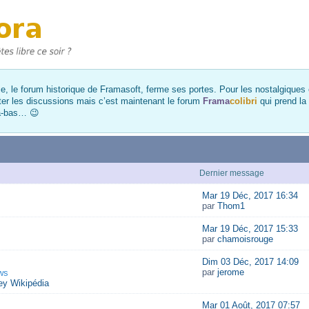
, le forum historique de Framasoft, ferme ses portes. Pour les nostalgiques et
ter les discussions mais c’est maintenant le forum
Frama
colibri
qui prend la
là-bas… 😉
Dernier message
Mar 19 Déc, 2017 16:34
par
Thom1
Mar 19 Déc, 2017 15:33
par
chamoisrouge
Dim 03 Déc, 2017 14:09
par
jerome
ws
y Wikipédia
Mar 01 Août, 2017 07:57