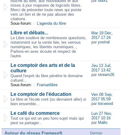
par
obor2
touche au libre, aux nouveautés et aux
mises à jour majeures de logiciels libres.
Merci de présenter toute news qui pointe
vers un lien et de ne pas abuser des
citations.
Sous-forum:
L'agenda du libre
Libre et débats...
Mar 19 Déc,
2017 17:24
Le Libre soulève de nombreuses questions,
par
yostral
notamment sur la vente liée, les verrous
numériques, les libertés numériques..,
Parlons-en avec écoute et respect de
l'autre.
Le comptoir des arts et de la
Jeu 13 Juil,
2017 13:42
culture
par
stream26
Quand l'esprit du libre pénètre le domaine
culturel...
Sous-forum:
Framartlibre
Le comptoir de l'éducation
Ven 08 Sep,
2017 05:59
Le libre et l'école vont (ou devraient aller) si
par
loicwood
bien ensemble...
Le café du commerce
Lun 27 Nov,
2017 10:16
Tout ce qui est un peu hors-sujet mais qui
par
Mallo
peut se partager...
Autour du réseau Framasoft
Dernier