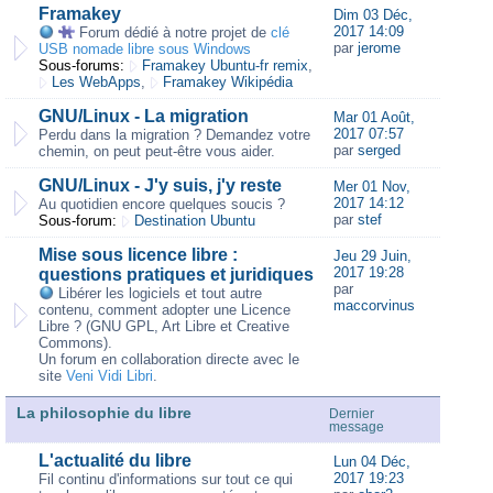
Framakey
Dim 03 Déc,
2017 14:09
Forum dédié à notre projet de
clé
par
jerome
USB nomade libre sous Windows
Sous-forums:
Framakey Ubuntu-fr remix
,
Les WebApps
,
Framakey Wikipédia
GNU/Linux - La migration
Mar 01 Août,
2017 07:57
Perdu dans la migration ? Demandez votre
par
serged
chemin, on peut peut-être vous aider.
GNU/Linux - J'y suis, j'y reste
Mer 01 Nov,
2017 14:12
Au quotidien encore quelques soucis ?
par
stef
Sous-forum:
Destination Ubuntu
Mise sous licence libre :
Jeu 29 Juin,
2017 19:28
questions pratiques et juridiques
par
Libérer les logiciels et tout autre
maccorvinus
contenu, comment adopter une Licence
Libre ? (GNU GPL, Art Libre et Creative
Commons).
Un forum en collaboration directe avec le
site
Veni Vidi Libri
.
La philosophie du libre
Dernier
message
L'actualité du libre
Lun 04 Déc,
2017 19:23
Fil continu d'informations sur tout ce qui