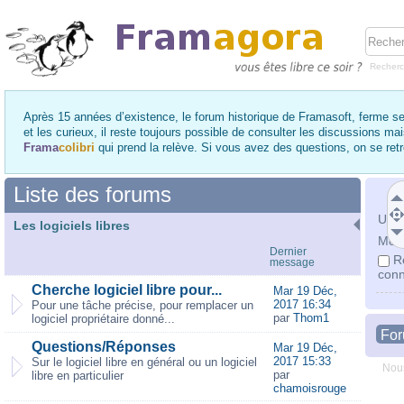
Recher
Après 15 années d’existence, le forum historique de Framasoft, ferme se
et les curieux, il reste toujours possible de consulter les discussions ma
Frama
colibri
qui prend la relève. Si vous avez des questions, on se re
Liste des forums
Utili
Les logiciels libres
Mot 
Dernier
R
message
conn
Cherche logiciel libre pour...
Mar 19 Déc,
2017 16:34
Pour une tâche précise, pour remplacer un
par
Thom1
logiciel propriétaire donné...
Fo
Questions/Réponses
Mar 19 Déc,
2017 15:33
Sur le logiciel libre en général ou un logiciel
Nous
par
libre en particulier
chamoisrouge