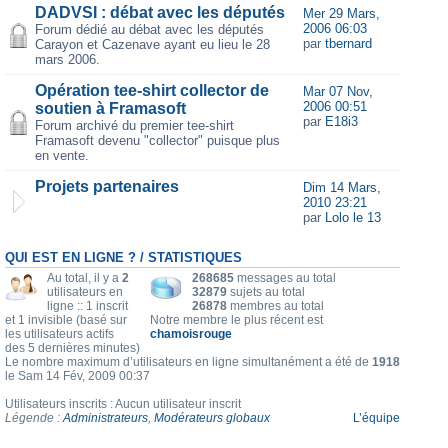
DADVSI : débat avec les députés
Mer 29 Mars,
2006 06:03
Forum dédié au débat avec les députés
par
tbernard
Carayon et Cazenave ayant eu lieu le 28
mars 2006.
Opération tee-shirt collector de
Mar 07 Nov,
2006 00:51
soutien à Framasoft
par
E18i3
Forum archivé du premier tee-shirt
Framasoft devenu "collector" puisque plus
en vente.
Projets partenaires
Dim 14 Mars,
2010 23:21
par
Lolo le 13
QUI EST EN LIGNE ? / STATISTIQUES
Au total, il y a
2
268685
messages au total
utilisateurs en
32879
sujets au total
ligne :: 1 inscrit
26878
membres au total
et 1 invisible (basé sur
Notre membre le plus récent est
les utilisateurs actifs
chamoisrouge
des 5 dernières minutes)
Le nombre maximum d’utilisateurs en ligne simultanément a été de
1918
le Sam 14 Fév, 2009 00:37
Utilisateurs inscrits : Aucun utilisateur inscrit
Légende :
Administrateurs
,
Modérateurs globaux
L’équipe